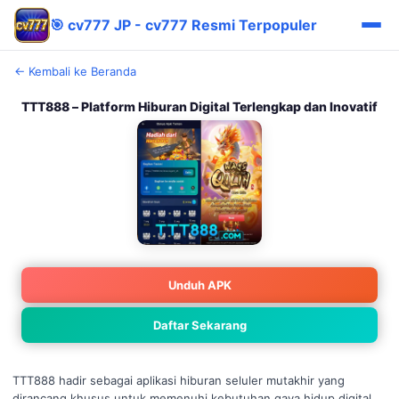
🎯 cv777 JP - cv777 Resmi Terpopuler
← Kembali ke Beranda
TTT888 – Platform Hiburan Digital Terlengkap dan Inovatif
Unduh APK
Daftar Sekarang
TTT888 hadir sebagai aplikasi hiburan seluler mutakhir yang
dirancang khusus untuk memenuhi kebutuhan gaya hidup digital