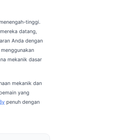
 menengah-tinggi.
 mereka datang,
garan Anda dengan
ru menggunakan
ana mekanik dasar
anaan mekanik dan
 pemain yang
3v
penuh dengan