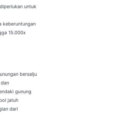
iperlukan untuk
a keberuntungan
gga 15.000x
unungan bersalju
 dan
mendaki gunung
bol jatuh
ian dari