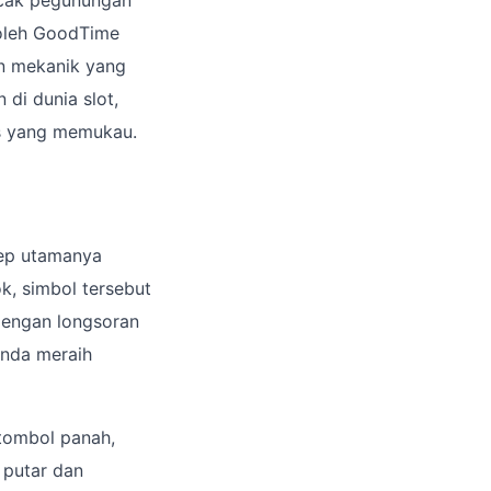
ncak pegunungan
oleh GoodTime
n mekanik yang
 di dunia slot,
ns yang memukau.
sep utamanya
k, simbol tersebut
 dengan longsoran
Anda meraih
tombol panah,
 putar dan