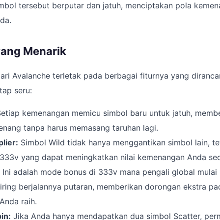
imbol tersebut berputar dan jatuh, menciptakan pola keme
nda.
yang Menarik
ari Avalanche terletak pada berbagai fiturnya yang diranc
tap seru:
etiap kemenangan memicu simbol baru untuk jatuh, membe
nang tanpa harus memasang taruhan lagi.
lier:
Simbol Wild tidak hanya menggantikan simbol lain, te
33v yang dapat meningkatkan nilai kemenangan Anda seca
Ini adalah mode bonus di 333v mana pengali global mulai b
iring berjalannya putaran, memberikan dorongan ekstra pa
nda raih.
in:
Jika Anda hanya mendapatkan dua simbol Scatter, per