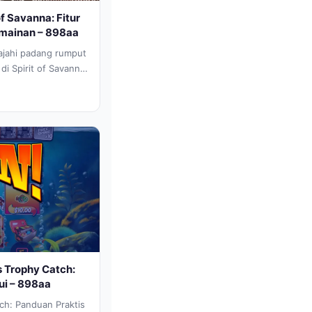
of Savanna: Fitur
mainan – 898aa
ajahi padang rumput
di Spirit of Savanna?
s Trophy Catch:
ui – 898aa
tch: Panduan Praktis