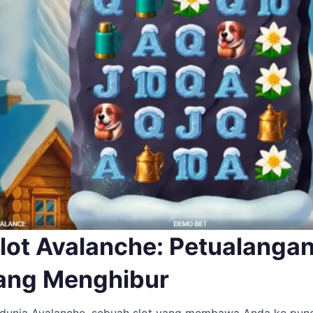
lot Avalanche: Petualanga
yang Menghibur