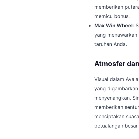
memberikan putara
memicu bonus.
Max Win Wheel:
S
yang menawarkan h
taruhan Anda.
Atmosfer dan
Visual dalam Aval
yang digambarkan d
menyenangkan. Sim
memberikan sentuha
menciptakan suasan
petualangan besar 