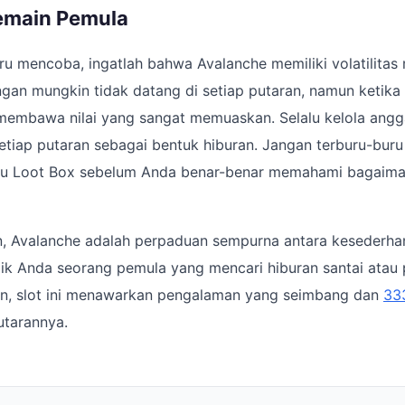
emain Pemula
u mencoba, ingatlah bahwa Avalanche memiliki volatilitas
ngan mungkin tidak datang di setiap putaran, namun ketika
 membawa nilai yang sangat memuaskan. Selalu kelola ang
setiap putaran sebagai bentuk hiburan. Jangan terburu-bu
tau Loot Box sebelum Anda benar-benar memahami bagaim
n, Avalanche adalah perpaduan sempurna antara kesederh
aik Anda seorang pemula yang mencari hiburan santai atau
n, slot ini menawarkan pengalaman yang seimbang dan
33
utarannya.